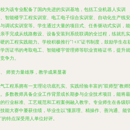
学校为该专业配备了国内先进的实训基地，包括工业机器人实训
室、智能楼宇工程实训室、电工电子综合实训室、自动化生产线
装与调试实训室等。学生通过大量的项目式、任务驱动式实训，
够亲手完成从线路敷设、设备安装到系统联调的全过程，练就扎
硬的工程实践能力。学校积极推行“1+X”证书制度，鼓励学生在
得学历证书的考取电工、智能楼宇管理师等职业资格证书，提升
业竞争力。
三、 师资力量雄厚，教学成果显著
电气工程系拥有一支理论功底扎实、实践经验丰富的“双师型”教师
伍。多数教师具备企业工作背景或长期参与企业技术项目，能将
新的行业标准、工艺规范和工程案例融入教学。专业师生在各级
业技能大赛中屡获佳绩，毕业生以“懂原理、精操作、善沟通、能
理”的特点深受用人单位好评。