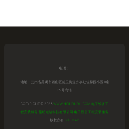
电话：-
地址：云南省昆明市西山区前卫街道办事处佳馨园小区1幢
39号商铺
COPYRIGHT © 2026
WWW.NWHDUOH.COM
电子设备工
程安装服务
昆明臧培科技有限公司
电子设备工程安装服务
版权所有
SITEMAP