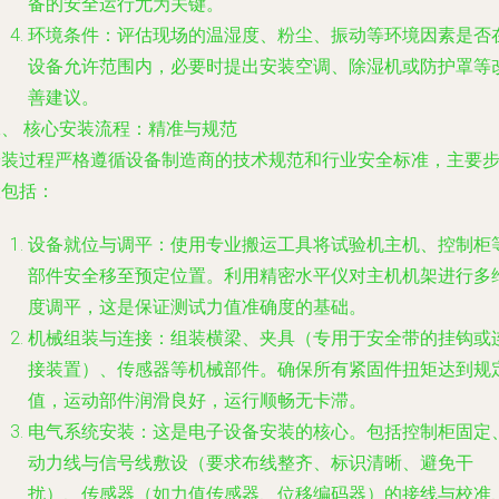
备的安全运行尤为关键。
环境条件
：评估现场的温湿度、粉尘、振动等环境因素是否
设备允许范围内，必要时提出安装空调、除湿机或防护罩等
善建议。
二、 核心安装流程：精准与规范
安装过程严格遵循设备制造商的技术规范和行业安全标准，主要
骤包括：
设备就位与调平
：使用专业搬运工具将试验机主机、控制柜
部件安全移至预定位置。利用精密水平仪对主机机架进行多
度调平，这是保证测试力值准确度的基础。
机械组装与连接
：组装横梁、夹具（专用于安全带的挂钩或
接装置）、传感器等机械部件。确保所有紧固件扭矩达到规
值，运动部件润滑良好，运行顺畅无卡滞。
电气系统安装
：这是电子设备安装的核心。包括控制柜固定
动力线与信号线敷设（要求布线整齐、标识清晰、避免干
扰）、传感器（如力值传感器、位移编码器）的接线与校准