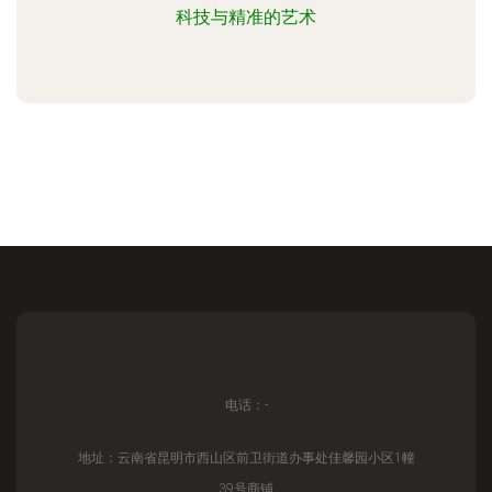
科技与精准的艺术
电话：-
地址：云南省昆明市西山区前卫街道办事处佳馨园小区1幢
39号商铺